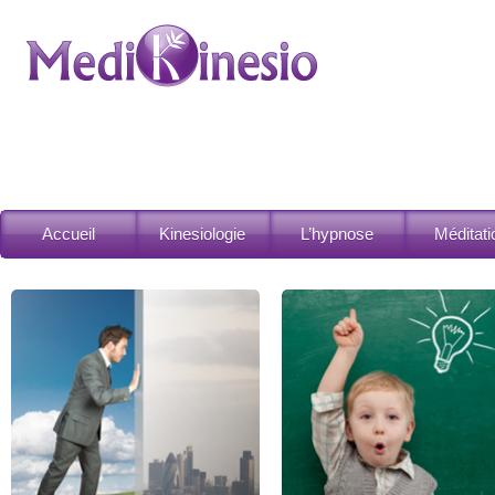
Accueil
Kinesiologie
L’hypnose
Méditati
Kinésiologie des enfants
Ateliers de Méditation