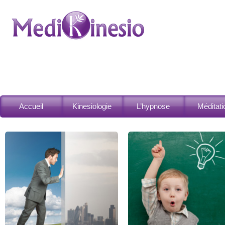
Accueil
Kinesiologie
L’hypnose
Méditati
Kinésiologie des enfants
Ateliers de Méditation